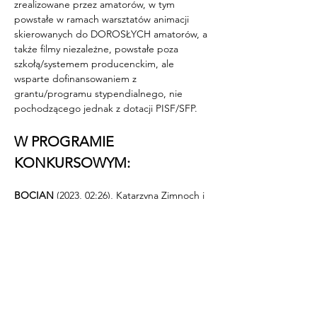
zrealizowane przez amatorów, w tym 
powstałe w ramach warsztatów animacji 
skierowanych do DOROSŁYCH amatorów, a 
także filmy niezależne, powstałe poza 
szkołą/systemem producenckim, ale 
wsparte dofinansowaniem z 
grantu/programu stypendialnego, nie 
pochodzącego jednak z dotacji PISF/SFP.
W PROGRAMIE 
KONKURSOWYM:
BOCIAN
 (2023, 02:26), Katarzyna Zimnoch i 
Paweł Kleszczewski, Konik Studio
DZIECIŃSTWO
 (2024, 08:54), Dominika 
Kicińska, Muzeum Tadeusza Kantora w 
Wielopolu Skrzyńskim
IN SOMNO
 (2024, 07:56), Ewelina Lichman i 
Przemysław Kocik, niezależnie
KŁAKI
 (2024, 04:12), Piotr Dismas 
Zdanowicz, niezależnie