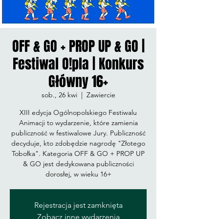
OFF & GO + PROP UP & GO |
Festiwal O!pla | Konkurs
Główny 16+
sob., 26 kwi
  |  
Zawiercie
XIII edycja Ogólnopolskiego Festiwalu
Animacji to wydarzenie, które zamienia
publiczność w festiwalowe Jury. Publiczność
decyduje, kto zdobędzie nagrodę "Złotego
Tobołka". Kategoria OFF & GO + PROP UP
& GO jest dedykowana publiczności
dorosłej, w wieku 16+
Rejestracja jest zamknięta
Zobacz inne wydarzenia