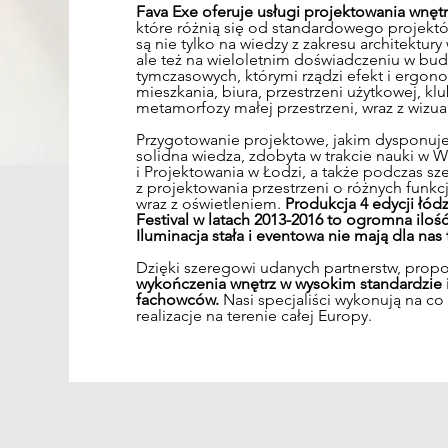
Fava Exe oferuje usługi projektowania wnętr
które różnią się od standardowego projektó
są nie tylko na wiedzy z zakresu architektury
ale też na wieloletnim doświadczeniu w budo
tymczasowych, którymi rządzi efekt i ergo
mieszkania, biura, przestrzeni użytkowej, klub
metamorfozy małej przestrzeni, wraz z wizual
​Przygotowanie projektowe, jakim dysponuj
solidna wiedza, zdobyta w trakcie nauki w W
i Projektowania w Łodzi, a także podczas s
z projektowania przestrzeni o różnych funkcj
wraz z oświetleniem.
Produkcja 4 edycji łódz
Festival w latach 2013-2016 to ogromna ilo
Iluminacja stała i eventowa nie mają dla nas
Dzięki szeregowi udanych partnerstw, prop
wykończenia wnętrz
w wysokim standardzie 
fachowców.
Nasi specjaliści wykonują na co 
realizacje na terenie całej Europy.