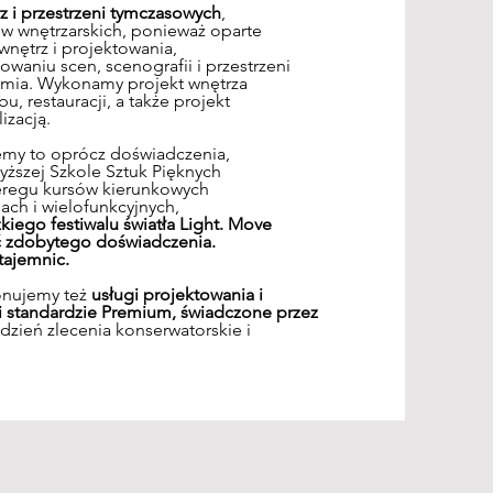
z i przestrzeni tymczasowych
,
w wnętrzarskich, ponieważ oparte
 wnętrz i projektowania,
waniu scen, scenografii i przestrzeni
nomia. Wykonamy projekt wnętrza
u, restauracji, a także projekt
izacją.
emy to oprócz doświadczenia,
yższej Szkole Sztuk Pięknych
zeregu kursów kierunkowych
ach i wielofunkcyjnych,
kiego festiwalu światła Light. Move
ść zdobytego doświadczenia.
 tajemnic.
onujemy też
usługi projektowania i
i standardzie Premium, świadczone przez
dzień zlecenia konserwatorskie i