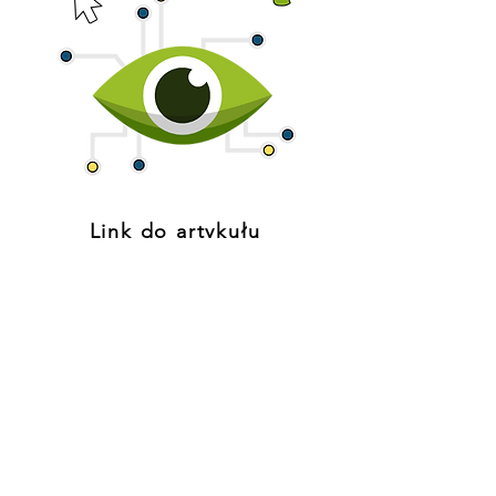
Link do artykułu
Fava Exe
NIP: 6492168434
PROJEKT DZIELNICA CUD
©2022 projekt i wykonanie strony: FavaExe