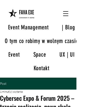
Event Management
| Blog
O tym co robimy w wolnym czasie
Event
Space
UX | UI
Kontakt
Post
1 minut(y) czytania
Cybersec Expo & Forum 2025 –
trzecia realizacja, nowa skala