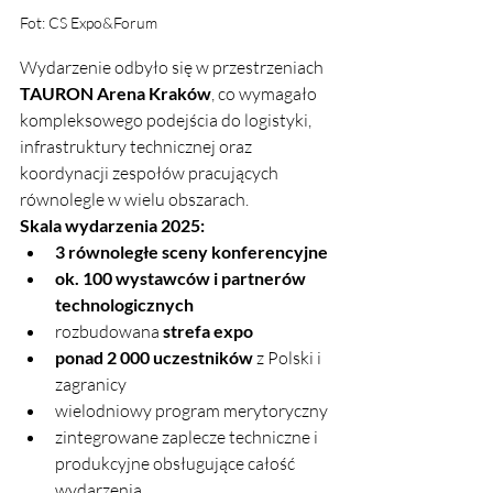
Fot: CS Expo&Forum 
Wydarzenie odbyło się w przestrzeniach 
TAURON Arena Kraków
, co wymagało 
kompleksowego podejścia do logistyki, 
infrastruktury technicznej oraz 
koordynacji zespołów pracujących 
równolegle w wielu obszarach.
Skala wydarzenia 2025:
3 równoległe sceny konferencyjne
ok. 100 wystawców i partnerów 
technologicznych
rozbudowana 
strefa expo
ponad 2 000 uczestników
 z Polski i 
zagranicy
wielodniowy program merytoryczny
zintegrowane zaplecze techniczne i 
produkcyjne obsługujące całość 
wydarzenia